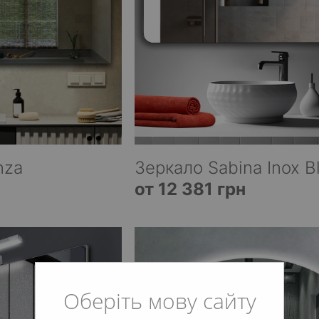
nza
Зеркало Sabina Inox B
от 12 381 грн
Оберіть мову сайту