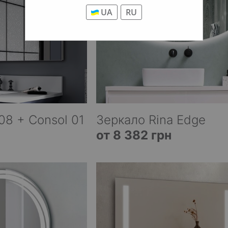
UA
RU
08 + Consol 01
Зеркало Rina Edge
от 8 382 грн