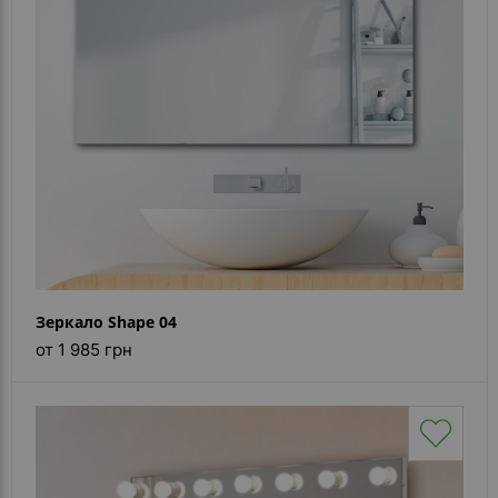
Каталог
зеркал
Шкафчики
Душевые
кабины
Зеркала
Reflex
В
наличии
Зеркало Shape 04
от 1 985 грн
Отзывы
Галерея
Помошь
(вопрос