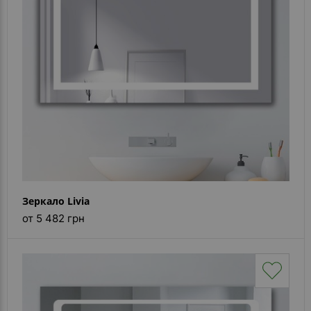
Каталог
зеркал
Шкафчики
Душевые
кабины
Зеркала
Reflex
В
наличии
Зеркало Livia
от 5 482 грн
Отзывы
Галерея
Помошь
(вопрос