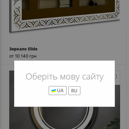
Зеркало Elide
от 10 140 грн
Оберіть мову сайту
UA
RU