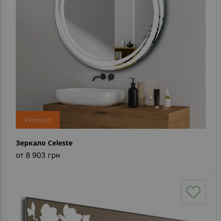
Каталог
зеркал
Шкафчики
Душевые
кабины
Зеркала
Reflex
Permium
В
наличии
Зеркало Celeste
от 8 903 грн
Отзывы
Галерея
Помошь
(вопрос