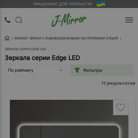
ПРАЦЮЄМО ДЛЯ ПЕРЕМОГИ!
UA
RU
КАТАЛОГ ЗЕРКАЛ С ИНДИВИДУАЛЬНЫМИ НАСТРОЙКАМИ ОПЦИЙ
Вход |
Регистрация
ЗЕРКАЛА СЕРИИ EDGE LED
Зеркала серии Edge LED
Обратный
Фильтры
По рейтингу
звонок
результатов
11
О
компании
Доставка
Упаковка
Оплата