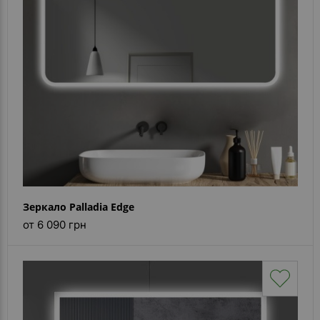
Каталог
зеркал
Шкафчики
Душевые
кабины
Зеркала
Reflex
В
наличии
Зеркало Palladia Edge
от 6 090 грн
Отзывы
Галерея
Помошь
(вопрос