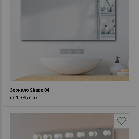
Каталог
зеркал
Шкафчики
Душевые
кабины
Зеркала
Reflex
В
наличии
Зеркало Shape 04
от 1 985 грн
Отзывы
Галерея
Помошь
(вопрос