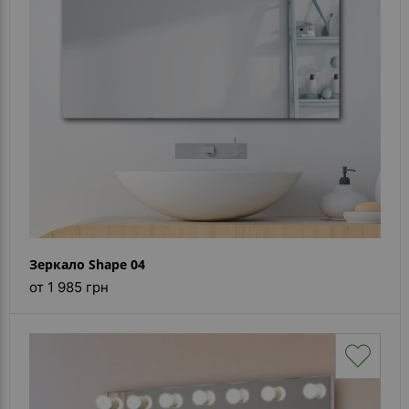
Каталог
зеркал
Шкафчики
Душевые
кабины
Зеркала
Reflex
В
наличии
Зеркало Shape 04
от 1 985 грн
Отзывы
Галерея
Помошь
(вопрос