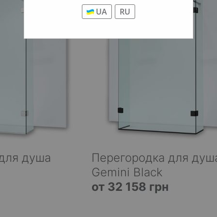
UA
RU
для душа
Перегородка для душ
Gemini Black
от 32 158 грн