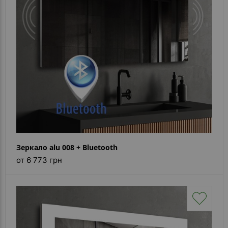
Каталог
зеркал
Шкафчики
Душевые
кабины
Зеркала
Reflex
В
наличии
Зеркало alu 008 + Bluetooth
от 6 773 грн
Отзывы
Галерея
Помошь
(вопрос