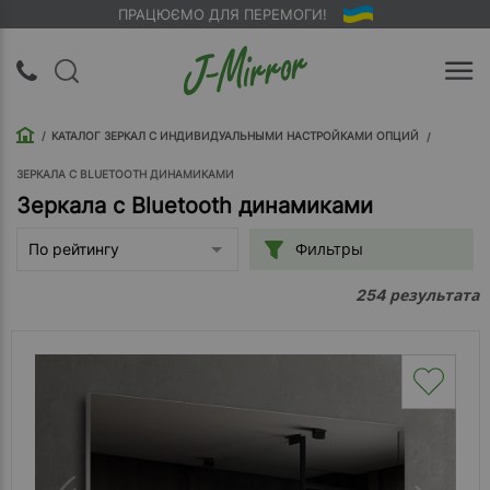
ПРАЦЮЄМО ДЛЯ ПЕРЕМОГИ!
UA
RU
КАТАЛОГ ЗЕРКАЛ С ИНДИВИДУАЛЬНЫМИ НАСТРОЙКАМИ ОПЦИЙ
Вход |
Регистрация
ЗЕРКАЛА С BLUETOOTH ДИНАМИКАМИ
Зеркала с Bluetooth динамиками
Обратный
Фильтры
По рейтингу
звонок
результата
254
О
компании
Доставка
Упаковка
Оплата