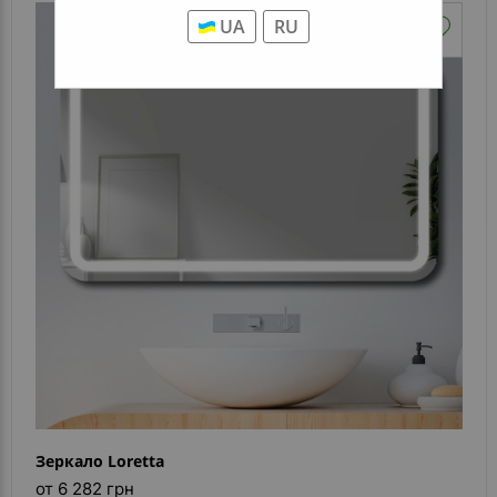
UA
RU
Зеркало Loretta
от 6 282 грн