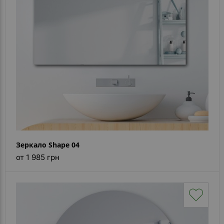
Каталог
зеркал
Шкафчики
Душевые
кабины
Зеркала
Reflex
В
наличии
Зеркало Shape 04
от 1 985 грн
Отзывы
Галерея
Помошь
(вопрос