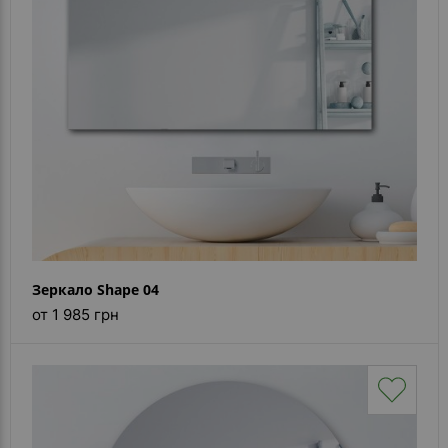
Каталог
зеркал
Шкафчики
Душевые
кабины
Зеркала
Reflex
В
наличии
Зеркало Shape 04
от 1 985 грн
Отзывы
Галерея
Помошь
(вопрос