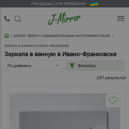
ПРАЦЮЄМО ДЛЯ ПЕРЕМОГИ!
UA
RU
КАТАЛОГ ЗЕРКАЛ С ИНДИВИДУАЛЬНЫМИ НАСТРОЙКАМИ ОПЦИЙ
Вход |
Регистрация
ЗЕРКАЛА В ВАННУЮ В ИВАНО-ФРАНКОВСКЕ
Зеркала в ванную в Ивано-Франковске
Обратный
Фильтры
По рейтингу
звонок
результат
251
О
компании
Доставка
Упаковка
Оплата