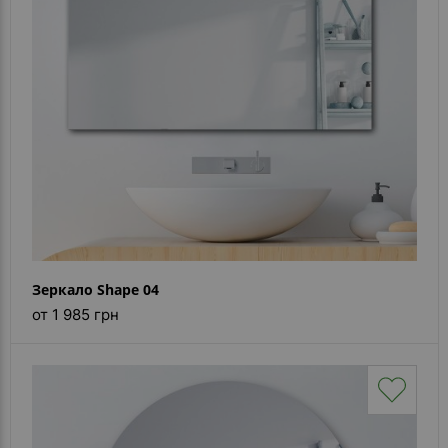
Каталог
зеркал
Шкафчики
Душевые
кабины
Зеркала
Reflex
В
наличии
Зеркало Shape 04
от 1 985 грн
Отзывы
Галерея
Помошь
(вопрос