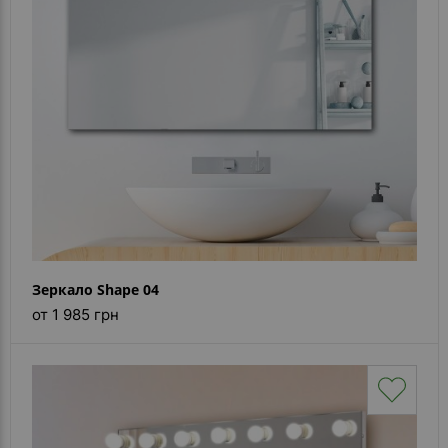
Каталог
зеркал
Шкафчики
Душевые
кабины
Зеркала
Reflex
В
наличии
Зеркало Shape 04
от 1 985 грн
Отзывы
Галерея
Помошь
(вопрос