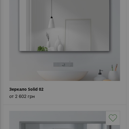
Каталог
зеркал
Шкафчики
Душевые
кабины
Зеркала
Reflex
В
наличии
Зеркало Solid 02
Отзывы
от 2 602 грн
Галерея
Помошь
(вопрос