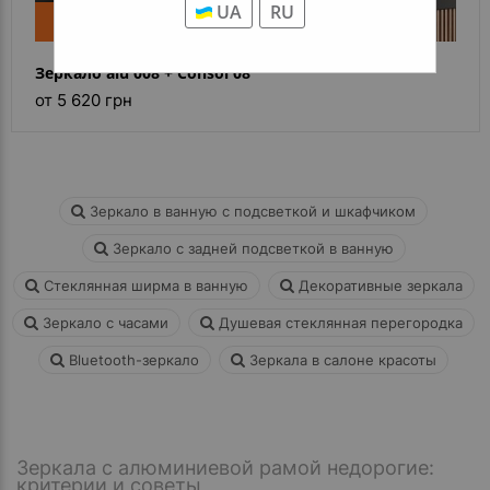
UA
RU
Новинка
Зеркало alu 008 + Consol 08
от 5 620 грн
Зеркало в ванную с подсветкой и шкафчиком
Зеркало с задней подсветкой в ванную
Стеклянная ширма в ванную
Декоративные зеркала
Зеркало с часами
Душевая стеклянная перегородка
Bluetooth-зеркало
Зеркала в салоне красоты
Зеркала с алюминиевой рамой недорогие:
критерии и советы