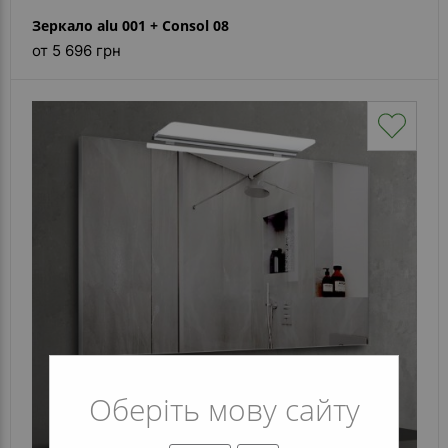
Зеркало alu 001 + Consol 08
от 5 696 грн
Оберіть мову сайту