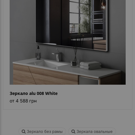
Каталог
зеркал
Шкафчики
Душевые
кабины
Зеркала
Reflex
В
наличии
Зеркало alu 008 White
Отзывы
от 4 588 грн
Галерея
Помошь
(вопрос
Зеркало без рамы
Зеркала овальные