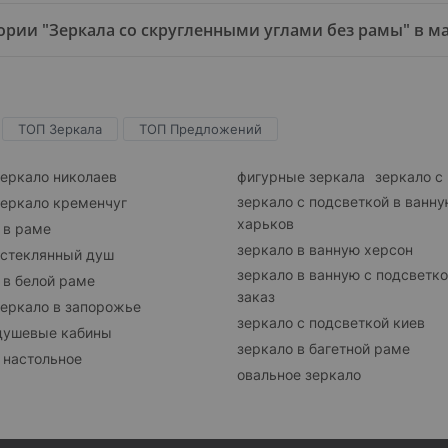
рии "Зеркала со скругленными углами без рамы" в маг
ТОП Зеркала
ТОП Предложений
зеркало николаев
фигурные зеркала
зеркало с
зеркало с подсветкой в ванн
зеркало кременчуг
харьков
 в раме
зеркало в ванную херсон
 стеклянный душ
зеркало в ванную с подсветко
 в белой раме
заказ
зеркало в запорожье
зеркало с подсветкой киев
душевые кабины
зеркало в багетной раме
 настольное
овальное зеркало