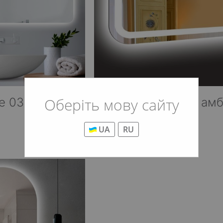
Оберіть мову сайту
e 03 +
Зеркало Loretta + ам
от 8 317 грн
UA
RU