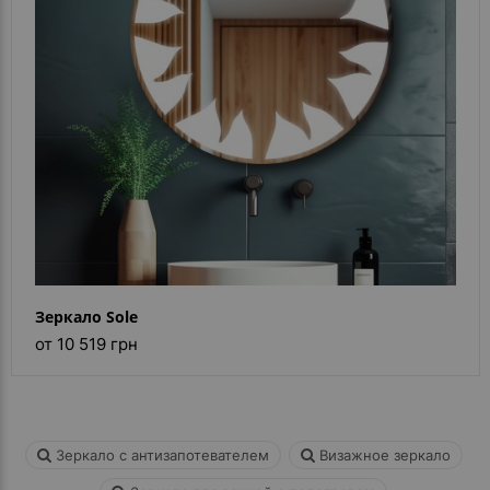
Каталог
зеркал
Шкафчики
Душевые
кабины
Зеркала
Reflex
В
наличии
Зеркало Sole
от 10 519 грн
Отзывы
Галерея
Зеркало с антизапотевателем
Визажное зеркало
Помошь
(вопрос