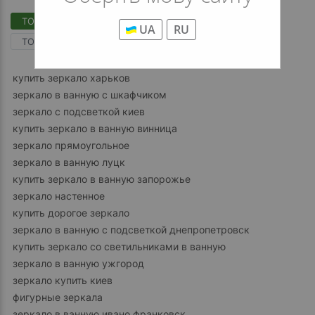
ТОП Категории
ТОП Меню
ТОП Фильтры
UA
RU
ТОП Зеркала
ТОП Предложений
купить зеркало харьков
зеркало в ванную с шкафчиком
зеркало с подсветкой киев
купить зеркало в ванную винница
зеркало прямоугольное
зеркало в ванную луцк
купить зеркало в ванную запорожье
зеркало настенное
купить дорогое зеркало
зеркало в ванную с подсветкой днепропетровск
купить зеркало со светильниками в ванную
зеркало в ванную ужгород
зеркало купить киев
фигурные зеркала
зеркало в ванную ивано франковск