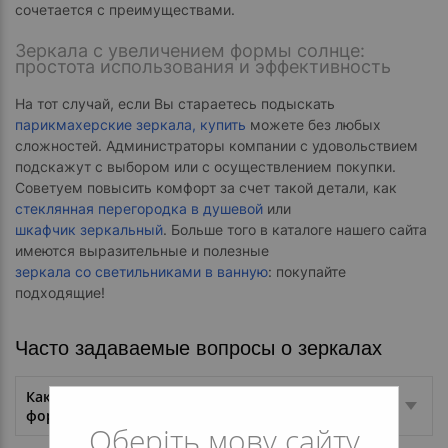
сочетается с преимуществами.
Зеркала с увеличением формы солнце:
простота использования и эффективность
На тот случай, если Вы стараетесь подыскать
парикмахерские зеркала, купить
можете без любых
сложностей. Администраторы компании с удовольствием
подскажут с выбором или с осуществлением покупки.
Советуем повысить комфорт за счет такой детали, как
стеклянная перегородка в душевой
или
шкафчик зеркальный
. Больше того в каталоге нашего сайта
имеются выразительные и полезные
зеркала со светильниками в ванную
: покупайте
подходящие!
Часто задаваемые вопросы о зеркалах
Какой товар из категории "Зеркала с увеличением
формы солнце" часто выбирают покупатели?
Оберіть мову сайту