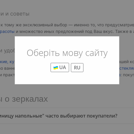
ии и советы
а к тому же эксклюзивный выбор — именно то, что предусматри
красоты
и множество иных предложений под Ваш вкус. Также в 
Оберіть мову сайту
 и удобство использования
кие, купить
можете без лишних проблем. Специалисты нашей ко
UA
RU
о ванной с помощью такого товара, как
шторка на ванну стекля
 и практичные
стеклянные перегородки для душа на заказ
: поку
 о зеркалах
стиницу напольные" часто выбирают покупатели?