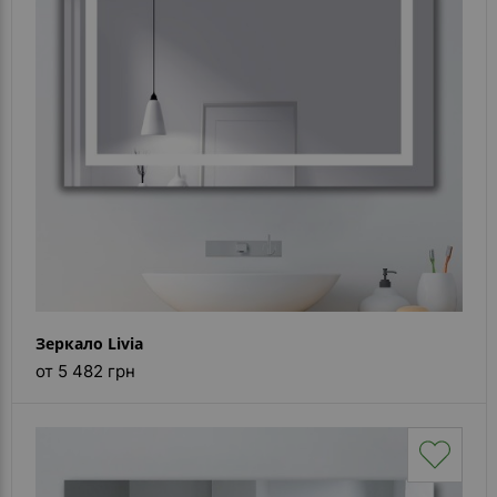
Каталог
зеркал
Шкафчики
Душевые
кабины
Зеркала
Reflex
В
наличии
Зеркало Livia
Отзывы
от 5 482 грн
Галерея
Помошь
(вопрос