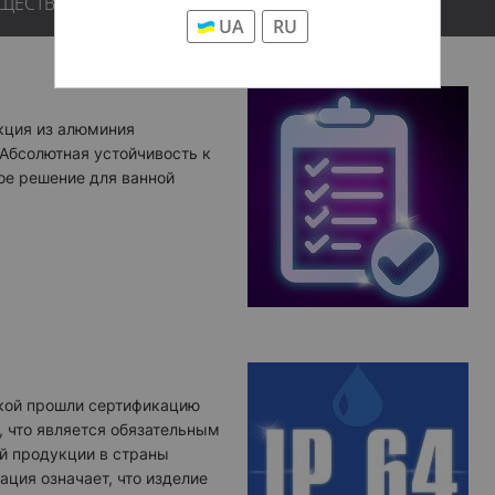
УЩЕСТВА
UA
RU
кция из алюминия
 Абсолютная устойчивость к
ое решение для ванной
кой прошли сертификацию
, что является обязательным
й продукции в страны
ация означает, что изделие