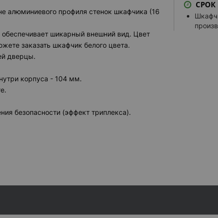
СРОК
Зеркал
не алюминиевого профиля стенок шкафчика (16
выбрать
Шкафчи
произв
ОБОГРЕВА
 обеспечивает шикарный внешний вид. Цвет
Нагрев
жете заказать шкафчик белого цвета.
ей дверцы.
Нагрев
Нагрев
нутри корпуса - 104 мм.
е.
ЧАСЫ
Часы г
ния безопасности (эффект триплекса).
Часы б
Часы з
Часы к
ДВЕРНАЯ 
Ручка 
ДРУГИЕ О
Дополн