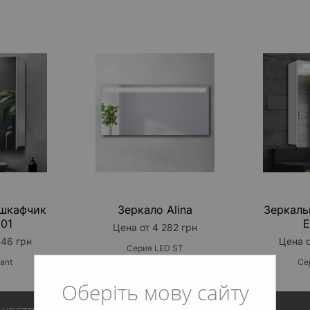
 шкафчик
Зеркало Alina
Зеркаль
101
E
Цена от 4 282 грн
046 грн
Цена о
Серия LED ST
ant
Се
Оберіть мову сайту