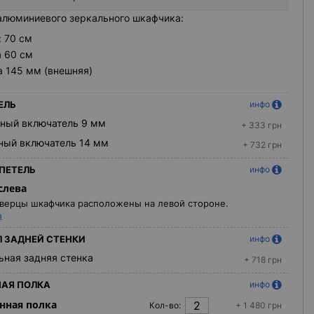
люминиевого зеркального шкафчика:
: 70 см
 60 см
а 145 мм (внешняя)
ЕЛЬ
инфо
ный включатель 9 мм
+ 333 грн
ный включатель 14 мм
+ 732 грн
ПЕТЕЛЬ
инфо
слева
верцы шкафчика расположены на левой стороне.
а
 ЗАДНЕЙ СТЕНКИ
инфо
ьная задняя стенка
+ 718 грн
АЯ ПОЛКА
инфо
нная полка
Кол-во:
+ 1 480 грн