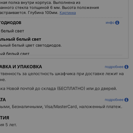
ная полка внутри корпуса. Выполнена из
анного стекла толщиной 6 мм. Высота положения
астраивается. Глубина 100мм.
Картинка
ТОДИОДОВ
инфо
 белый свет
льный белый свет
ьный белый цвет светодиодов.
ый белый свет
МИНИЕВОГО КОРПУСА
инфо
АВКА И УПАКОВКА
подробнее
06 алюминий металлик
твенность за целостность шкафчика при доставке лежит на
рошковой покраски алюминиевого корпуса RAL
не.
атовый алюминий металлик.
ка Новой почтой до склада (БЕСПЛАТНО) или до дверей.
16 белый матовый
+ 821 грн
ТА
05 черный матовый
подробнее
+ 2 382 грн
ыми, Безналичными, Visa/MasterCard, наложенный платеж.
ЕСКОЕ ЗЕРКАЛО С УВЕЛИЧЕНИЕМ
инфо
НТИЯ
нное зеркало 3X
+ 1 742 грн
ия 5 лет.
нное зеркало 5X
+ 1 865 грн