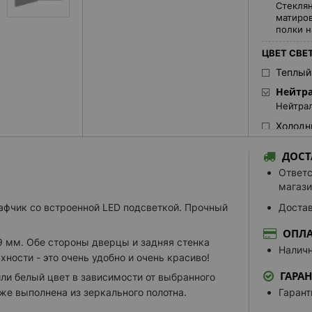
Стеклян
матиров
полки н
ЦВЕТ СВЕ
Теплый
Нейтра
Нейтрал
Холодн
ЦВЕТ АЛЮ
ДОСТ
RAL 90
Ответс
Цвет по
магази
9006 м
кафчик со встроенной LED подсветкой. Прочный
Достав
RAL 90
ОПЛА
RAL 90
9 мм. Обе стороны дверцы и задняя стенка
Наличн
ности - это очень удобно и очень красиво!
КОСМЕТИЧ
ГАРА
ли белый цвет в зависимости от выбранного
Встрое
же выполнена из зеркального полотна.
Гарант
Встрое