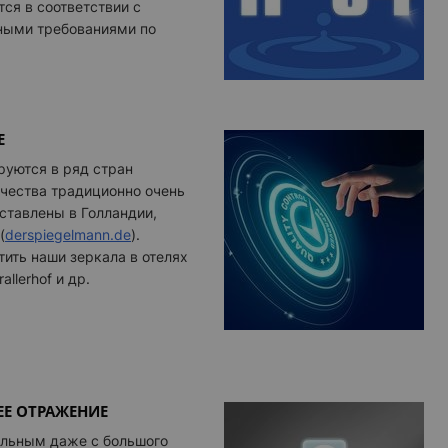
ся в соответствии с
ными требованиями по
Е
руются в ряд стран
ачества традиционно очень
ставлены в Голландии,
(
derspiegelmann.de
)
.
ить наши зеркала в отелях
allerhof и др.
ЕЕ ОТРАЖЕНИЕ
ильным даже с большого