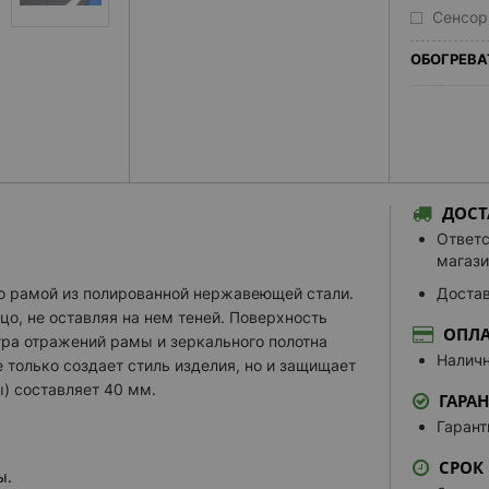
Сенсор
ОБОГРЕВА
Нагрев
ЦВЕТ СВЕ
Теплый
Нейтра
ДОСТ
Нейтра
Ответс
Холодн
магази
Настра
о рамой из полированной нержавеющей стали.
Достав
ДОПОЛНИТ
цо, не оставляя на нем теней. Поверхность
ОПЛА
гра отражений рамы и зеркального полотна
Белая 
Наличн
только создает стиль изделия, но и защищает
Нижняя
) составляет 40 мм.
ГАРА
Контур
Гарант
Версия 
СРОК
ы.
УПРАВЛЕН