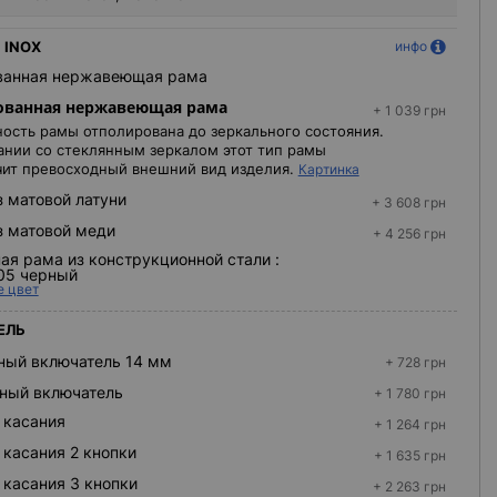
 INOX
инфо
анная нержавеющая рама
ованная нержавеющая рама
+ 1 039 грн
ость рамы отполирована до зеркального состояния.
ании со стеклянным зеркалом этот тип рамы
ит превосходный внешний вид изделия.
Картинка
з матовой латуни
+ 3 608 грн
з матовой меди
+ 4 256 грн
ая рама из конструкционной стали :
05 черный
е цвет
ЕЛЬ
ный включатель 14 мм
+ 728 грн
ный включатель
+ 1 780 грн
 касания
+ 1 264 грн
 касания 2 кнопки
+ 1 635 грн
 касания 3 кнопки
+ 2 263 грн