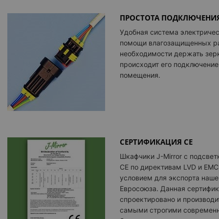
ПРОСТОТА ПОДКЛЮЧЕНИЯ
Удобная система электриче
помощи влагозащищенных ра
необходимости держать зерк
происходит его подключение
помещения.
СЕРТИФИКАЦИЯ CE
Шкафчики
J-Mirror
с подсвет
CE по директивам LVD и EMC
условием для экспорта наше
Евросоюза. Данная сертифик
спроектировано и производит
самыми строгими современ