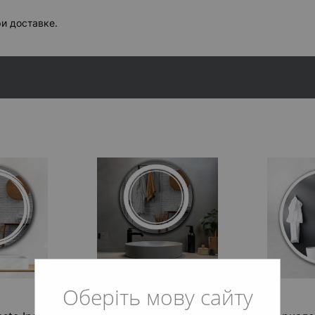
ЗЕРКАЛЬН
Полотн
и доставке.
Толщина
умолча
Полотн
Полотно
АУДИОСИ
Колонки
Колонки
СМАРТ ПА
Смарт 
Смарт п
ДРУГИЕ О
Армиро
Дополн
Оберіть мову сайту
Светов