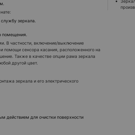
Зеркал
м.
Усилен
произв
нате:
Кнопоч
 службу зеркала.
Сенсор
ЧАСЫ
о помещения.
Часы г
и. В частности, включение/выключение
ри помощи сенсора касания, расположенного на
Часы б
шение. Также в качестве опции рама зеркала
Часы з
юбой другой цвет.
Часы к
КОСМЕТИЧ
онтажа зеркала и его электрического
Встрое
Встрое
Встрое
Встрое
ым действием для очистки поверхности
Зеркал
выбрать