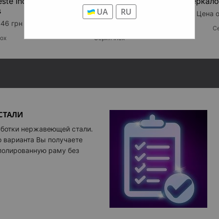
ste Inox
Зеркало Perla Inox
Зеркало 
Дорабо
s
Gloss
UA
RU
Цена о
446 грн
Цена от 17 446 грн
Се
nox
Серия Inox
СТАЛИ
аботки нержавеющей стали.
о варианта Вы получаете
полированную раму без