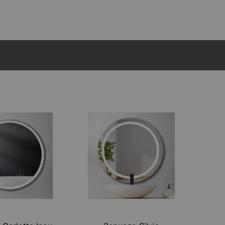
ОЕ ПОЛОТНО
инфо
о 4 мм
 зеркального полотна 4 мм. Устанавливается по
нию.
о 6 мм
+ 380 грн
 4 мм Clearvision
+ 251 грн
СТЕМА
 Bluetooth 2 x 5Вт
+ 3 890 грн
 Bluetooth 2 x 20Вт
+ 6 592 грн
НЕЛЬ
инфо
панель
+ 3 110 грн
анель Bluetooth
+ 6 094 грн
ПЦИИ
инфо
вание пленкой
+ 176 грн
ительный электро ввод
+ 467 грн
ой логотип
+ 3 414 грн