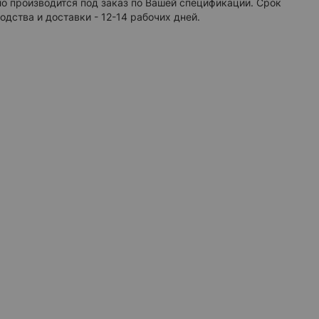
о производится под заказ по Вашей спецификации. Срок
ная подсветка
+ 1 543 грн
одства и доставки - 12-14 рабочих дней.
ный регулятор яркости
+ 373 грн
ный регулятор яркости
+ 373 грн
инфо
олубые
+ 1 714 грн
елые
+ 1 977 грн
еленые
+ 1 583 грн
расные
+ 1 583 грн
ЕСКОЕ ЗЕРКАЛО С УВЕЛИЧЕНИЕМ
инфо
нное зеркало 3X
+ 882 грн
нное зеркало 5X
+ 956 грн
нное зеркало 3X с подсветкой
+ 2 178 грн
нное зеркало 5X с подсветкой
+ 2 200 грн
о на кронштейне :
Zoom 03
 модель