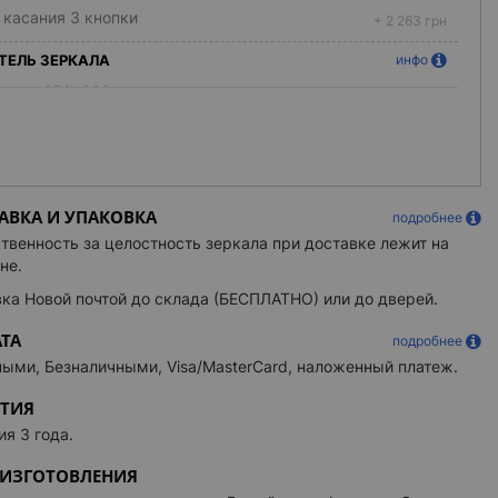
 касания 3 кнопки
+ 2 263 грн
ТЕЛЬ ЗЕРКАЛА
инфо
атель 250x300 мм
+ 1 529 грн
ТОДИОДОВ
инфо
 белый свет
льный белый свет
АВКА И УПАКОВКА
льный белый цвет светодиодов.
Картинка
подробнее
твенность за целостность зеркала при доставке лежит на
ый белый свет
не.
иваемая теплота белого
+ 1 328 грн
ка Новой почтой до склада (БЕСПЛАТНО) или до дверей.
ЕЛЬНАЯ КОНТУРНАЯ ПОДСВЕТКА
инфо
ТА
подробнее
контурная подсветка
+ 1 762 грн
ыми, Безналичными, Visa/MasterCard, наложенный платеж.
 белая подсветка
+ 1 315 грн
НТИЯ
ная подсветка RGB
+ 5 291 грн
ия 3 года.
Spotless
+ 704 грн
 ИЗГОТОВЛЕНИЯ
ИЕ ЯРКОСТЬЮ
инфо