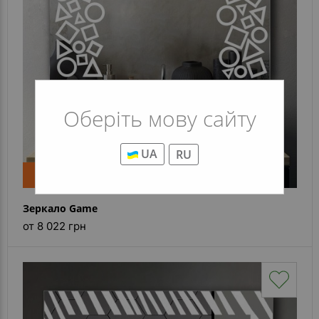
Оберіть мову сайту
UA
RU
Новинка
Зеркало Game
от 8 022 грн