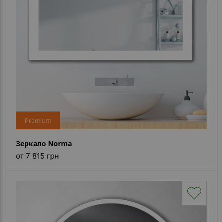
Каталог
зеркал
Шкафчики
Душевые
кабины
Зеркала
Reflex
Premium
В
наличии
Зеркало Norma
от 7 815 грн
Отзывы
Галерея
Помошь
(вопрос