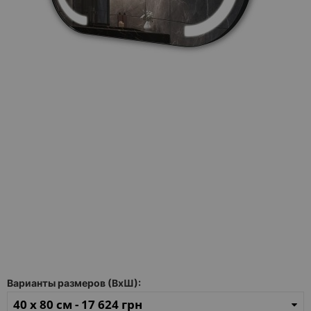
Каталог
зеркал
Шкафчики
Душевые
кабины
Зеркала
Reflex
В
наличии
Отзывы
Галерея
Варианты размеров (ВхШ):
Помошь
(вопрос
40 x 80 см -
17 624 грн