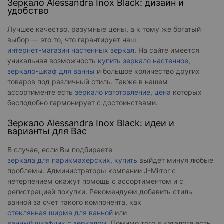
Зеркало Alessandra Inox Black: дизайн и
удобство
Лучшее качество, разумные цены, а к тому же богатый
выбор — это то, что гарантирует наш
интернет-магазин настенных зеркал
. На сайте имеется
уникальная возможность
купить зеркало настенное
,
зеркало-шкаф для ванны
и большое количество других
товаров под различный стиль. Также в нашем
ассортименте есть
зеркало изготовление, цена
которых
бесподобно гармонирует с достоинствами.
Зеркало Alessandra Inox Black: идеи и
варианты для Вас
В случае, если Вы подбираете
зеркала для парикмахерских, купить
выйдет минуя любые
проблемы. Администраторы компании J-Mirror с
нетерпением окажут помощь с ассортиментом и с
регистрацией покупки. Рекомендуем добавить стиль
ванной за счет такого компонента, как
стеклянная ширма для ванной
или
ванный шкафчик с зеркалом
. Помимо того в каталоге есть