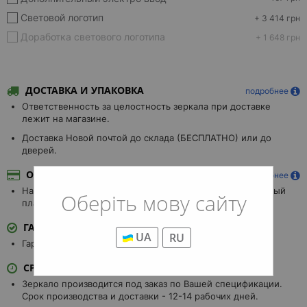
Световой логотип
+ 3 414 грн
Доработка светового логотипа
+ 1 648 грн
ДОСТАВКА И УПАКОВКА
подробнее
Ответственность за целостность зеркала при доставке
лежит на магазине.
Доставка Новой почтой до склада (БЕСПЛАТНО) или до
дверей.
ОПЛАТА
подробнее
Наличными, Безналичными, Visa/MasterCard, наложенный
Оберіть мову сайту
платеж.
ГАРАНТИЯ
UA
RU
Гарантия 3 года.
СРОК ИЗГОТОВЛЕНИЯ
Зеркало производится под заказ по Вашей спецификации.
Срок производства и доставки - 12-14 рабочих дней.