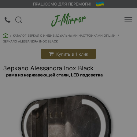
ПРАЦЮЄМО ДЛЯ ПЕРЕМОГИ!
UA
RU
КАТАЛОГ ЗЕРКАЛ С ИНДИВИДУАЛЬНЫМИ НАСТРОЙКАМИ ОПЦИЙ
Вход |
ЗЕРКАЛО ALESSANDRA INOX BLACK
Регистрация
Купить в 1 клик
Обратный
Зеркало Alessandra Inox Black
звонок
рама из нержавеющей стали, LED подсветка
О
компании
Доставка
Упаковка
Оплата