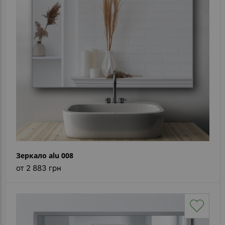
Каталог
зеркал
Шкафчики
Душевые
кабины
Зеркала
Reflex
В
наличии
Зеркало alu 008
Отзывы
от 2 883 грн
Галерея
Помошь
(вопрос