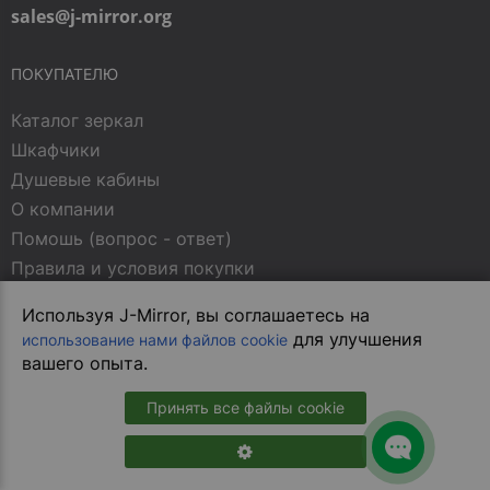
sales@j-mirror.org
ПОКУПАТЕЛЮ
Каталог зеркал
Шкафчики
Душевые кабины
О компании
Помошь (вопрос - ответ)
Правила и условия покупки
Оплата, доставка и упаковка
Используя J-Mirror, вы соглашаетесь на
Контакты
для улучшения
использование нами файлов cookie
Политика конфиденциальности
вашего опыта.
Статьи о зеркалах
Принять все файлы cookie
МЫ В СОЦСЕТЯХ