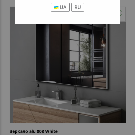
UA
RU
Зеркало alu 008 White