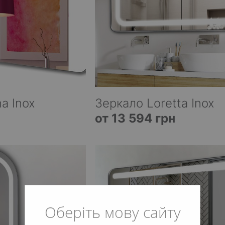
a Inox
Зеркало Loretta Inox
от 13 594 грн
Оберіть мову сайту