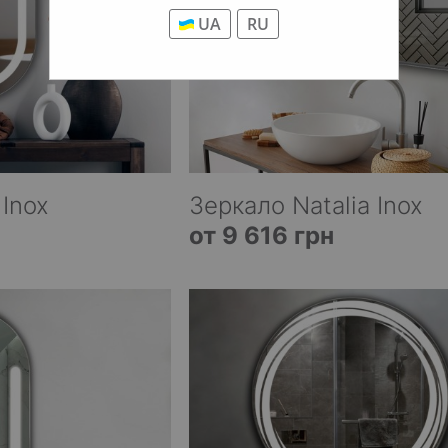
UA
RU
 Inox
Зеркало Natalia Inox
от 9 616 грн