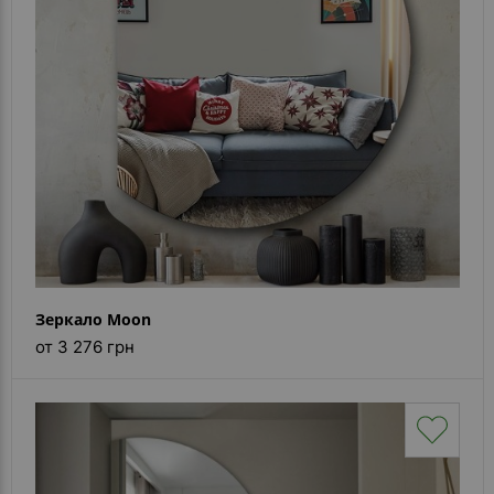
Каталог
зеркал
Шкафчики
Душевые
кабины
Зеркала
Reflex
В
наличии
Зеркало Moon
от 3 276 грн
Отзывы
Галерея
Помошь
(вопрос