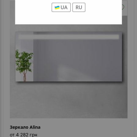
UA
RU
Зеркало Alina
от 4 282 грн