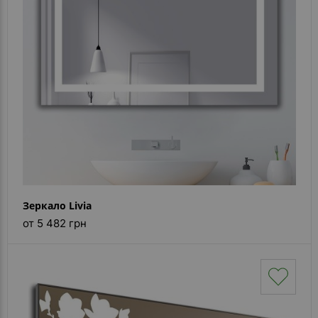
Каталог
зеркал
Шкафчики
Душевые
кабины
Зеркала
Reflex
В
наличии
Зеркало Livia
от 5 482 грн
Отзывы
Галерея
Помошь
(вопрос