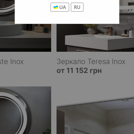
UA
RU
te Inox
Зеркало Teresa Inox
от 11 152 грн