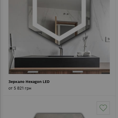
Каталог
зеркал
Шкафчики
Душевые
кабины
Зеркала
Reflex
В
наличии
Зеркало Hexagon LED
Отзывы
от 5 821 грн
Галерея
Помошь
(вопрос