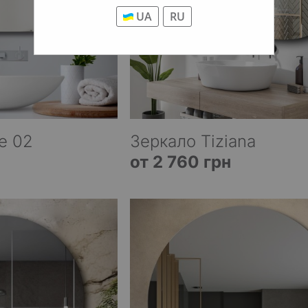
UA
RU
e 02
Зеркало Tiziana
от 2 760 грн