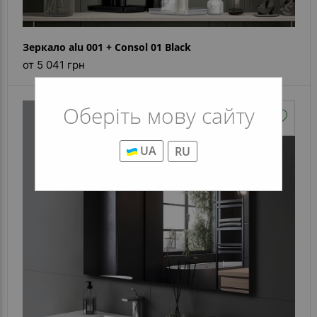
Зеркало alu 001 + Consol 01 Black
от 5 041 грн
Оберіть мову сайту
UA
RU