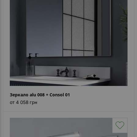
Каталог
зеркал
Шкафчики
Душевые
кабины
Зеркала
Reflex
В
наличии
Зеркало alu 008 + Consol 01
Отзывы
от 4 058 грн
Галерея
Помошь
(вопрос