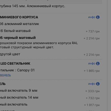
лубина 145 мм. Алюминиевый корпус.
МИНИЕВОГО КОРПУСА
инфо
06 алюминий металлик
16 белый матовый
+ 737 грн
05 черный матовый
+ 2 214 грн
рошковой покраски алюминиевого корпуса RAL
товый структурный черный цвет.
другой цвет
+ 2 214 грн
LED СВЕТИЛЬНИК
инфо
етильник :
Canopy 01
+ 1 865 грн
 модель
ЕЛЬ
инфо
ный включатель 9 мм
+ 333 грн
ный включатель 14 мм
+ 732 грн
ный включатель
+ 1 917 грн