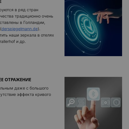
Е
руются в ряд стран
ачества традиционно очень
ставлены в Голландии,
(
derspiegelmann.de
)
.
ить наши зеркала в отелях
allerhof и др.
ЕЕ ОТРАЖЕНИЕ
ильным даже с большого
сутствие эффекта кривого