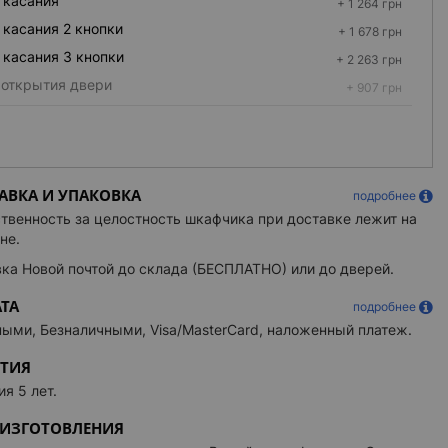
 касания
+ 1 264 грн
 касания 2 кнопки
+ 1 678 грн
 касания 3 кнопки
+ 2 263 грн
 открытия двери
+ 907 грн
ПЕТЕЛЬ
инфо
слева
верцы шкафчика расположены на левой стороне.
а
АВКА И УПАКОВКА
подробнее
справа
твенность за целостность шкафчика при доставке лежит на
не.
ЯЯ ПОДСВЕТКА
инфо
ка Новой почтой до склада (БЕСПЛАТНО) или до дверей.
нняя LED подсветка
+ 562 грн
ТА
подробнее
АЯ ПОЛКА
инфо
ыми, Безналичными, Visa/MasterCard, наложенный платеж.
нная полка
Кол-во:
+ 1 406 грн
НТИЯ
ная полка внутри корпуса. Выполнена из
анного стекла толщиной 6 мм. Высота положения
ия 5 лет.
астраивается. Глубина 100мм.
Картинка
 ИЗГОТОВЛЕНИЯ
ТОДИОДОВ
инфо