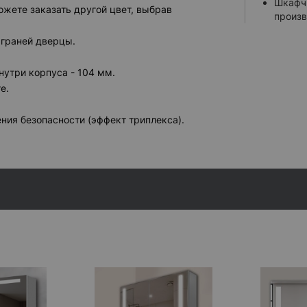
Шкафчи
Теплый
жете заказать другой цвет, выбрав
произв
Нейтра
 граней дверцы.
Нейтрал
Холодн
нутри корпуса - 104 мм.
Настра
е.
УПРАВЛЕН
ния безопасности (эффект триплекса).
Усилен
Кнопоч
Сенсор
ДОПОЛНИТ
Нижняя
Белая 
КОСМЕТИЧ
Встрое
Встрое