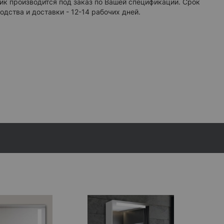
к производится под заказ по Вашей спецификации. Срок
 белый свет
одства и доставки - 12-14 рабочих дней.
льный белый свет
ьный белый цвет светодиодов.
ый белый свет
иваемая теплота белого
+ 2 242 грн
ИЕ ЯРКОСТЬЮ
инфо
ная подсветка
+ 1 473 грн
ный регулятор яркости
+ 467 грн
ный регулятор яркости
+ 467 грн
ЕЛЬНАЯ КОНТУРНАЯ ПОДСВЕТКА
 белая подсветка
+ 1 315 грн
подсветка верх-низ
+ 2 762 грн
ЕСКОЕ ЗЕРКАЛО С УВЕЛИЧЕНИЕМ
инфо
нное зеркало 3X
+ 1 742 грн
нное зеркало 5X
+ 1 865 грн