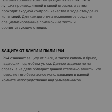
инфо
лучших производителей в своей отрасли, а затем
а 16А
+ 1 070 грн
проходят входной контроль качества в ходе стендовых
а для бритвы
+ 833 грн
испытаний. Для каждого типа компонентов созданы
специализированные приемочные тесты и
СТЕМА
соответствующие стенды.
 Bluetooth
+ 5 037 грн
ПЦИИ
ительный электро ввод
+ 461 грн
ЗАЩИТА ОТ ВЛАГИ И ПЫЛИ IP64
IP64 означает защиту от пыли, а также капель и брызг,
падающих под любым углом. Данное изделие не на
словах, а на деле обладает данной степенью защиты, что
позволяет его безопасное использование в ванной
комнате непосредственно над умывальником.