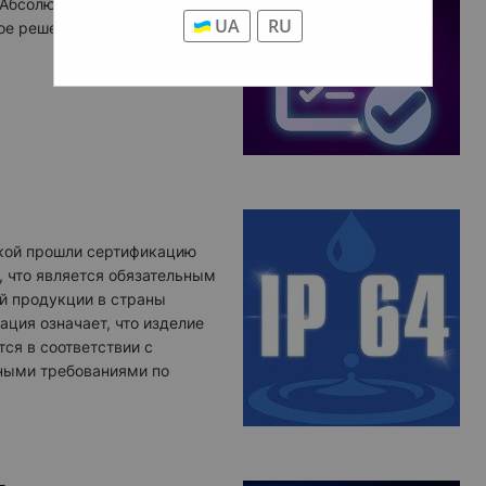
РОЗЕТКА
 Абсолютная устойчивость к
UA
RU
ое решение для ванной
Розетк
Розетк
АУДИОСИ
Колонки
ДРУГИЕ О
Дополн
кой прошли сертификацию
, что является обязательным
й продукции в страны
ация означает, что изделие
ся в соответствии с
ными требованиями по