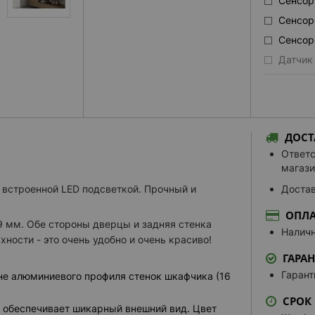
Сенсор
Сенсор
Сенсор
Датчик
СТОРОНА 
Петли 
Петли д
Картинк
ДОСТ
Петли 
Ответс
магази
ВНУТРЕНН
 встроенной LED подсветкой. Прочный и
Достав
Внутре
ОПЛА
ВСТРОЕНН
9 мм. Обе стороны дверцы и задняя стенка
Наличн
ности - это очень удобно и очень красиво!
Стекля
ГАРА
Стеклян
матиров
Гарант
не алюминиевого профиля стенок шкафчика (16
полки н
СРОК
ЦВЕТ СВЕ
 обеспечивает шикарный внешний вид. Цвет