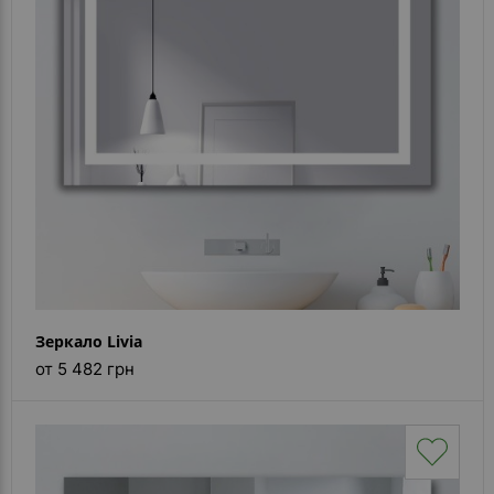
Каталог
зеркал
Шкафчики
Душевые
кабины
Зеркала
Reflex
В
наличии
Зеркало Livia
Отзывы
от 5 482 грн
Галерея
Помошь
(вопрос