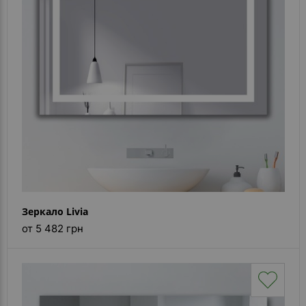
Каталог
зеркал
Шкафчики
Душевые
кабины
Зеркала
Reflex
В
наличии
Зеркало Livia
Отзывы
от 5 482 грн
Галерея
Помошь
(вопрос