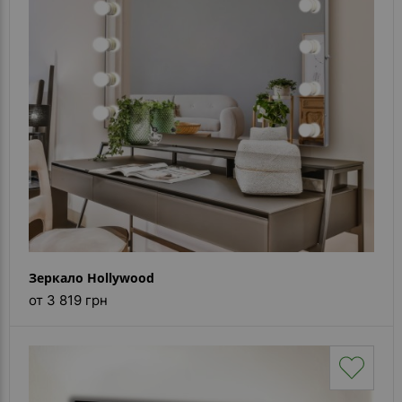
Каталог
зеркал
Шкафчики
Душевые
кабины
Зеркала
Reflex
В
наличии
Зеркало Hollywood
Отзывы
от 3 819 грн
Галерея
Помошь
(вопрос