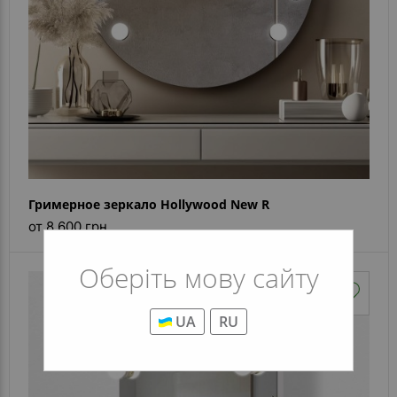
Гримерное зеркало Hollywood New R
от 8 600 грн
Оберіть мову сайту
UA
RU