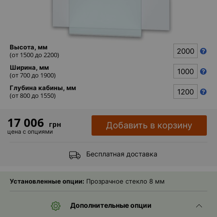
Каталог
зеркал
Шкафчики
Высота, мм
(от
1500
до
2200
)
Душевые
Ширина, мм
кабины
(от
700
до
1900
)
Глубина кабины, мм
Зеркала
(от
800
до
1550
)
Reflex
В
17 006
грн
Добавить в корзину
наличии
цена с опциями
Отзывы
Бесплатная доставка
Галерея
Установленные опции:
Прозрачное стекло 8 мм
Помошь
Дополнительные опции
(вопрос