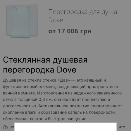
Перегородка для душа
Dove
от 17 006 грн
Стеклянная душевая
перегородка Dove
Душевая из стекла стенка «Дав» — это изящный и
функциональный элемент, разделяющий пространство в
ванной комнате. Изготовленная из надежного закаленного
стекла толщиной 0,8 см, она обладает прочностью и
долговечностью. Антикапельное покрытие предотвращает
скопление влаги и образование капель на поверхности,
обеспечивая легкое и быстрое очищение.
Душевая из стекла перегородка полностью прозрачная, что