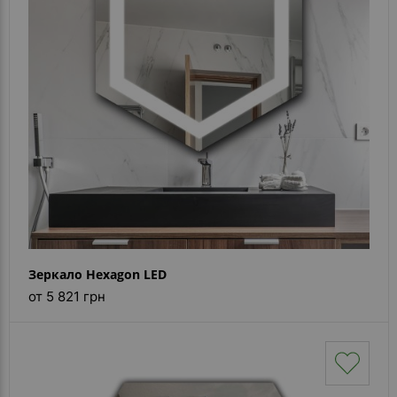
Каталог
зеркал
Шкафчики
Душевые
кабины
Зеркала
Reflex
В
наличии
Зеркало Hexagon LED
Отзывы
от 5 821 грн
Галерея
Помошь
(вопрос