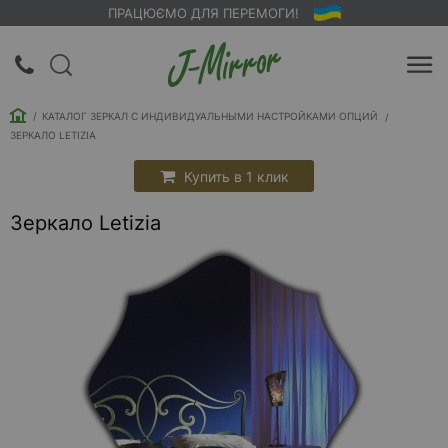
ПРАЦЮЄМО ДЛЯ ПЕРЕМОГИ!
UA
RU
КАТАЛОГ ЗЕРКАЛ С ИНДИВИДУАЛЬНЫМИ НАСТРОЙКАМИ ОПЦИЙ
Вход |
ЗЕРКАЛО LETIZIA
Регистрация
Купить в 1 клик
Обратный
Зеркало Letizia
звонок
О
компании
Доставка
Упаковка
Оплата