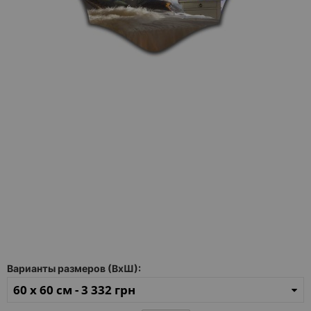
Каталог
зеркал
Шкафчики
Душевые
кабины
Зеркала
Reflex
В
наличии
Отзывы
Галерея
Варианты размеров (ВхШ):
60 x 60 см -
3 332 грн
Помошь
(вопрос