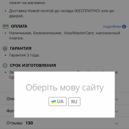
лежит на магазине.
Доставка Новой почтой до склада (БЕСПЛАТНО) или до
дверей.
ОПЛАТА
подробнее
Наличными, Безналичными, Visa/MasterCard, наложенный
платеж.
ГАРАНТИЯ
Гарантия 3 года.
СРОК ИЗГОТОВЛЕНИЯ
Зеркало производится под заказ по Вашей спецификации.
Срок производства и доставки: 8-10 рабочих дней.
Оберіть мову сайту
Описание
UA
RU
Фотографии
27
Отзывы
130