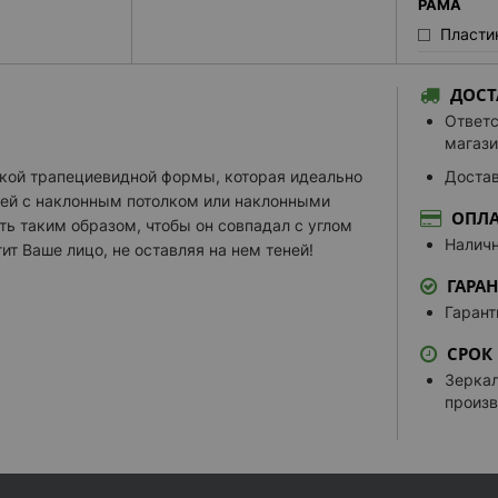
РАМА
Пластик
Пласти
ДОСТ
ОБОГРЕВА
Ответс
Нагрев
магази
Нагрев
еткой трапециевидной формы, которая идеально
Достав
ей с наклонным потолком или наклонными
КОСМЕТИЧ
ОПЛА
ть таким образом, чтобы он совпадал с углом
Встрое
Наличн
ит Ваше лицо, не оставляя на нем теней!
Встрое
ГАРА
Встрое
Гарант
Встрое
СРОК
Зеркал
Зеркал
выбрать
произв
ДОПОЛНИТ
Белая 
Белая 