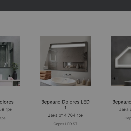
Белая 
Нижняя
Контур
Версия 
УПРАВЛЕН
Усилен
Кнопоч
Сенсор
ЧАСЫ
Часы г
Часы б
Часы з
olores
Зеркало Dolores LED
Зеркало
1
Часы к
59 грн
Цена 
Цена от 4 764 грн
ape
Сер
ФАЦЕТНАЯ
Серия LED ST
Фацет 