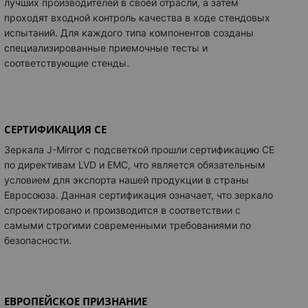
лучших производителей в своей отрасли, а затем
анель Bluetooth
+ 6 094 грн
проходят входной контроль качества в ходе стендовых
испытаний. Для каждого типа компонентов созданы
ПЦИИ
инфо
специализированные приемочные тесты и
вание пленкой
+ 359 грн
соответствующие стенды.
ние для монтажа в нише
+ 1 120 грн
ительный электро ввод
+ 467 грн
ой логотип
+ 3 414 грн
СЕРТИФИКАЦИЯ CE
тка светового логотипа
+ 1 648 грн
Зеркала
J-Mirror
с подсветкой прошли сертификацию CE
по директивам LVD и EMC, что является обязательным
условием для экспорта нашей продукции в страны
Евросоюза. Данная сертификация означает, что зеркало
спроектировано и производится в соответствии с
самыми строгими современными требованиями по
безопасности.
ЕВРОПЕЙСКОЕ ПРИЗНАНИЕ