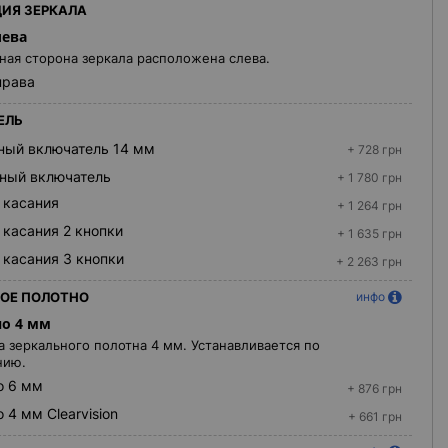
ИЯ ЗЕРКАЛА
лева
ая сторона зеркала расположена слева.
права
ЕЛЬ
ный включатель 14 мм
+ 728 грн
ный включатель
+ 1 780 грн
 касания
+ 1 264 грн
 касания 2 кнопки
+ 1 635 грн
 касания 3 кнопки
+ 2 263 грн
ОЕ ПОЛОТНО
инфо
о 4 мм
 зеркального полотна 4 мм. Устанавливается по
нию.
о 6 мм
+ 876 грн
 4 мм Clearvision
+ 661 грн