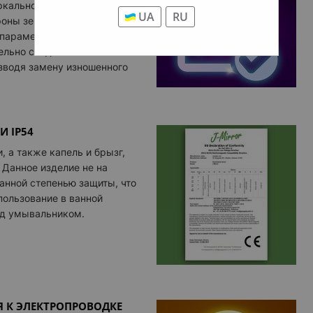
кального полотна, которая
Смарт п
UA
RU
роны зеркала. Качество
ДРУГИЕ О
т параметров используемого
льно следим за этими
Армиро
зводя замену изношенного
Крепле
Дополн
Светов
И IP54
Дорабо
, а также капель и брызг,
Данное изделие не на
данной степенью защиты, что
пользование в ванной
ад умывальником.
 К ЭЛЕКТРОПРОВОДКЕ