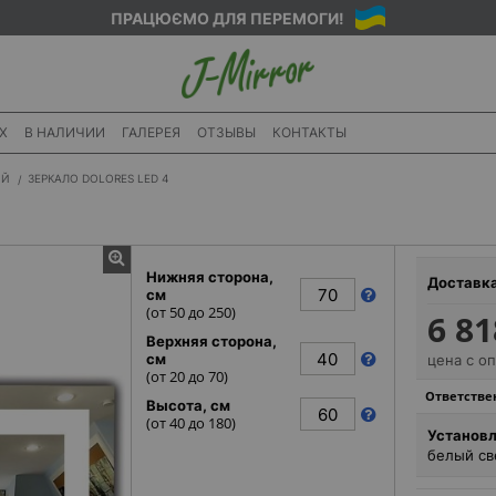
ПРАЦЮЄМО ДЛЯ ПЕРЕМОГИ!
X
В НАЛИЧИИ
ГАЛЕРЕЯ
ОТЗЫВЫ
КОНТАКТЫ
ИЙ
ЗЕРКАЛО DOLORES LED 4
Нижняя сторона,
Доставк
см
(от
50
до
250
)
6 81
Верхняя сторона,
см
цена с о
(от
20
до
70
)
Ответствен
Высота, см
(от
40
до
180
)
Установл
белый св