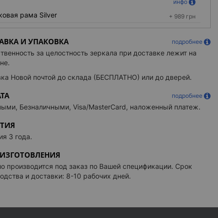
инфо
овая рама Silver
+ 989 грн
ковая рама Black
+ 989 грн
АВКА И УПАКОВКА
подробнее
ТЕЛЬ ЗЕРКАЛА
инфо
твенность за целостность зеркала при доставке лежит на
атель 250x300 мм
+ 1 529 грн
не.
атель 570х250 мм
+ 2 043 грн
ка Новой почтой до склада (БЕСПЛАТНО) или до дверей.
ЕСКОЕ ЗЕРКАЛО С УВЕЛИЧЕНИЕМ
инфо
ТА
подробнее
нное зеркало 3X
ыми, Безналичными, Visa/MasterCard, наложенный платеж.
+ 882 грн
нное зеркало 5X
+ 956 грн
НТИЯ
нное зеркало 3X с подсветкой
+ 2 191 грн
ия 3 года.
нное зеркало 5X с подсветкой
+ 2 212 грн
 ИЗГОТОВЛЕНИЯ
о на кронштейне :
Zoom 03
о производится под заказ по Вашей спецификации. Срок
 модель
одства и доставки: 8-10 рабочих дней.
ЕЛЬНАЯ КОНТУРНАЯ ПОДСВЕТКА
инфо
контурная подсветка
+ 3 289 грн
подсветка верх-низ
+ 2 239 грн