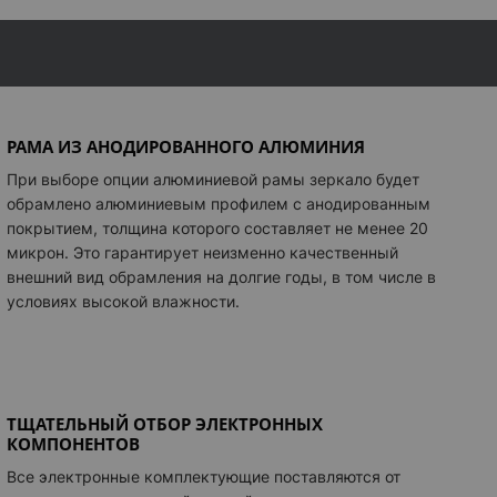
18 мм
+ 1 305 грн
22 мм
+ 1 551 грн
25 мм
+ 1 877 грн
30 мм
+ 2 202 грн
РАМА ИЗ АНОДИРОВАННОГО АЛЮМИНИЯ
ТОДИОДОВ
инфо
При выборе опции алюминиевой рамы зеркало будет
 белый свет
обрамлено алюминиевым профилем с анодированным
льный белый свет
покрытием, толщина которого составляет не менее 20
льный белый цвет светодиодов.
Картинка
микрон. Это гарантирует неизменно качественный
ый белый свет
внешний вид обрамления на долгие годы, в том числе в
условиях высокой влажности.
иваемая теплота белого
+ 2 058 грн
СТЕМА
 Bluetooth 2 x 5Вт
+ 3 890 грн
 Bluetooth 2 x 20Вт
+ 6 592 грн
ТЩАТЕЛЬНЫЙ ОТБОР ЭЛЕКТРОННЫХ
КОМПОНЕНТОВ
НЕЛЬ
инфо
Все электронные комплектующие поставляются от
панель
+ 3 110 грн