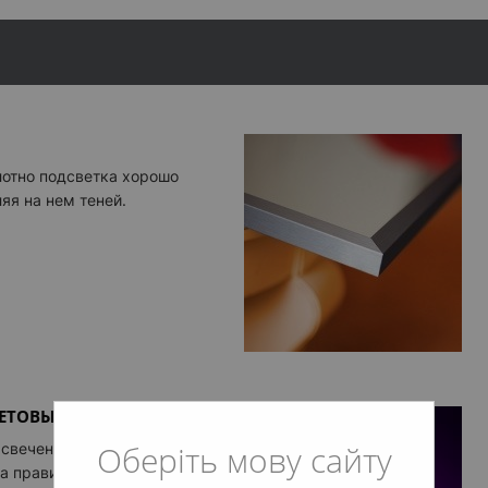
Фацет 
Фацет 
Фацет 
Фацет 
ЦВЕТ СВЕ
лотно подсветка хорошо
Теплый
яя на нем теней.
Нейтра
Нейтра
Холодн
Настра
АУДИОСИ
Колонки
Колонки
ВЕТОВЫХ ЗОН
СМАРТ ПА
Оберіть мову сайту
 свечения световых
Смарт 
а правильная фактура