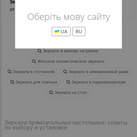
Зеркало Elvira T
от 7 086 грн
Оберіть мову сайту
UA
RU
Зеркала для ванной с подогревом
Зеркало в ванную на ремне
Женское косметическое зеркало
Зеркала в гостинной
Зеркало в алюминиевой раме
Зеркала для спальни
Зеркала в парикмахерскую
Зеркала на стол
Зеркала прямоугольные настольные: советы
по выбору и установке