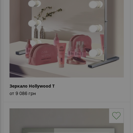
Каталог
зеркал
Шкафчики
Душевые
кабины
Зеркала
Reflex
В
наличии
Зеркало Hollywood T
от 9 086 грн
Отзывы
Галерея
Помошь
(вопрос