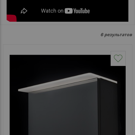
Каталог
зеркал
Шкафчики
результатов
6
Душевые
кабины
Зеркала
Reflex
В
наличии
Отзывы
Галерея
Помошь
(вопрос