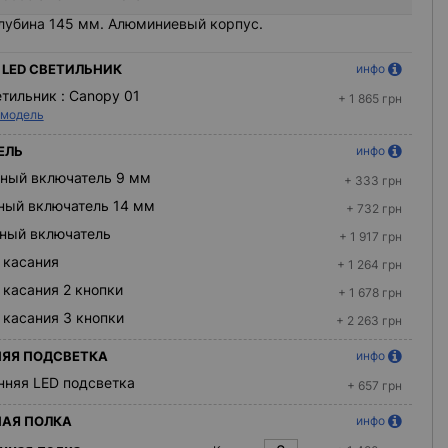
лубина 145 мм. Алюминиевый корпус.
LED СВЕТИЛЬНИК
инфо
етильник :
Canopy 01
+ 1 865 грн
 модель
ЕЛЬ
инфо
ный включатель 9 мм
+ 333 грн
ный включатель 14 мм
+ 732 грн
ный включатель
+ 1 917 грн
 касания
+ 1 264 грн
 касания 2 кнопки
+ 1 678 грн
 касания 3 кнопки
+ 2 263 грн
ЯЯ ПОДСВЕТКА
инфо
нняя LED подсветка
+ 657 грн
АЯ ПОЛКА
инфо