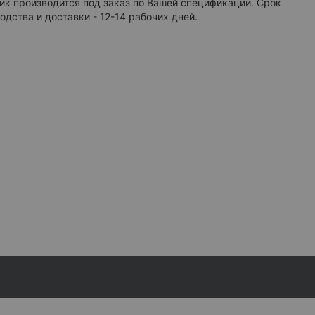
к производится под заказ по Вашей спецификации. Срок
одства и доставки - 12-14 рабочих дней.
МИНИЕВОГО КОРПУСА
инфо
06 алюминий металлик
рошковой покраски алюминиевого корпуса RAL
атовый алюминий металлик.
16 белый матовый
+ 794 грн
05 черный матовый
+ 2 325 грн
другой цвет
+ 2 325 грн
ЕСКОЕ ЗЕРКАЛО С УВЕЛИЧЕНИЕМ
инфо
нное зеркало 3X
+ 1 742 грн
нное зеркало 5X
+ 1 865 грн
нное зеркало 3X с подсветкой
+ 3 794 грн
нное зеркало 5X с подсветкой
+ 4 167 грн
о на кронштейне :
Zoom 03
 другую модель
ТЕЛЬ ЗЕРКАЛА
инфо
атель 250x250 мм
+ 1 635 грн