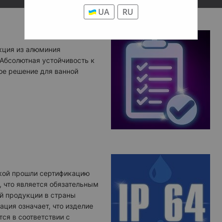
ДРУГИЕ О
UA
RU
Дополн
кция из алюминия
 Абсолютная устойчивость к
ое решение для ванной
кой прошли сертификацию
, что является обязательным
й продукции в страны
ация означает, что изделие
ся в соответствии с