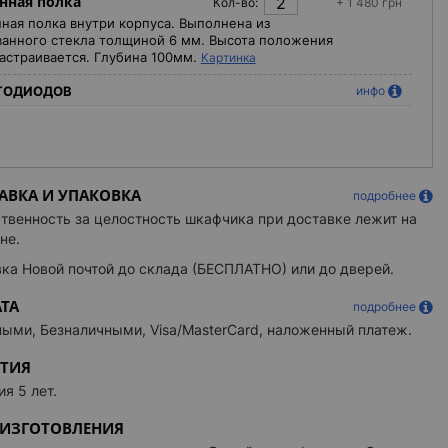
нная полка
Кол-во:
+ 1 480 грн
ная полка внутри корпуса. Выполнена из
анного стекла толщиной 6 мм. Высота положения
астраивается. Глубина 100мм.
Картинка
ТОДИОДОВ
инфо
 белый свет
льный белый свет
ьный белый цвет светодиодов.
АВКА И УПАКОВКА
ый белый свет
подробнее
твенность за целостность шкафчика при доставке лежит на
иваемая теплота белого
+ 2 447 грн
не.
ИЕ ЯРКОСТЬЮ
инфо
ка Новой почтой до склада (БЕСПЛАТНО) или до дверей.
ная подсветка
+ 1 584 грн
ТА
подробнее
ный регулятор яркости
+ 467 грн
ыми, Безналичными, Visa/MasterCard, наложенный платеж.
ный регулятор яркости
+ 467 грн
НТИЯ
ЕЛЬНАЯ КОНТУРНАЯ ПОДСВЕТКА
ия 5 лет.
 белая подсветка
+ 1 518 грн
 ИЗГОТОВЛЕНИЯ
подсветка верх-низ
+ 3 190 грн