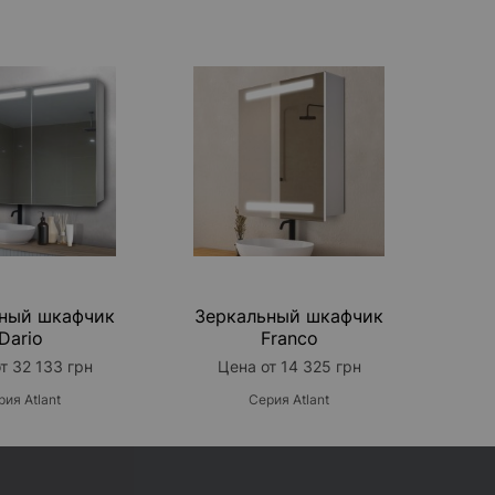
атель 570х250 мм
+ 2 063 грн
атель 300x150 мм
+ 1 329 грн
инфо
олубые
+ 1 729 грн
елые
+ 1 997 грн
еленые
+ 1 598 грн
расные
+ 1 598 грн
РУЧКА
инфо
28 мм
+ 334 грн
ный шкафчик
Зеркальный шкафчик
инфо
Dario
Franco
а 16А
+ 1 070 грн
т 32 133 грн
Цена от 14 325 грн
а для бритвы
+ 833 грн
рия Atlant
Серия Atlant
СТЕМА
 Bluetooth
+ 5 037 грн