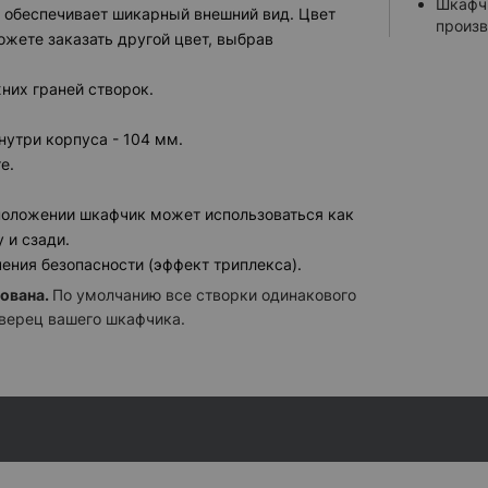
Шкафчи
 обеспечивает шикарный внешний вид. Цвет
произв
ЦВЕТ АЛЮ
жете заказать другой цвет, выбрав
RAL 90
Цвет по
них граней створок.
9006 м
RAL 90
нутри корпуса - 104 мм.
RAL 90
е.
Любой 
положении шкафчик может использоваться как
КОСМЕТИЧ
 и сзади.
Встрое
ения безопасности (эффект триплекса).
Встрое
ована.
По умолчанию все створки одинакового
верец вашего шкафчика.
Встрое
Встрое
Зеркал
выбрать
ОБОГРЕВА
Нагрев