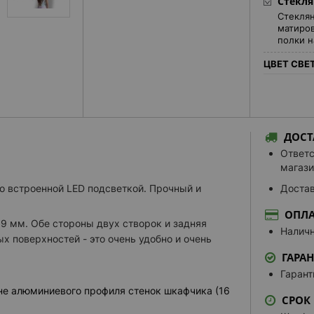
Стекля
Стеклян
матиров
полки н
ЦВЕТ СВЕ
Теплый
Нейтра
Нейтрал
ДОСТ
Холодн
Ответс
Настра
магази
УПРАВЛЕН
о встроенной LED подсветкой. Прочный и
Достав
Усилен
ОПЛА
Кнопоч
9 мм. Обе стороны двух створок и задняя
Наличн
х поверхностей - это очень удобно и очень
Сенсор
ГАРА
ДОПОЛНИТ
Гарант
Нижняя
не алюминиевого профиля стенок шкафчика (16
СРОК
Белая 