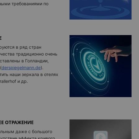
ными требованиями по
Е
руются в ряд стран
ачества традиционно очень
ставлены в Голландии,
(
derspiegelmann.de
)
.
ить наши зеркала в отелях
allerhof и др.
ЕЕ ОТРАЖЕНИЕ
ильным даже с большого
сутствие эффекта кривого