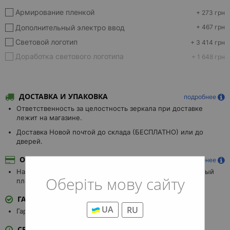
Армирование пленкой
+ 273 грн
Дополнительный электро ввод
+ 467 грн
Световой логотип
+ 3 414 грн
Доработка светового логотипа
+ 1 648 грн
ДОСТАВКА И УПАКОВКА
подробнее
Ответственность за целостность зеркала при доставке
лежит на магазине.
Доставка Новой почтой до склада (БЕСПЛАТНО) или до
дверей.
ОПЛАТА
подробнее
Наличными, Безналичными, Visa/MasterCard, наложенный
Оберіть мову сайту
платеж.
ГАРАНТИЯ
UA
RU
Гарантия 3 года.
СРОК ИЗГОТОВЛЕНИЯ