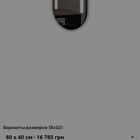
Каталог
зеркал
Шкафчики
Душевые
кабины
Зеркала
Reflex
В
наличии
Отзывы
Галерея
Варианты размеров (ВхШ):
Помошь
(вопрос
80 x 40 см -
16 785 грн