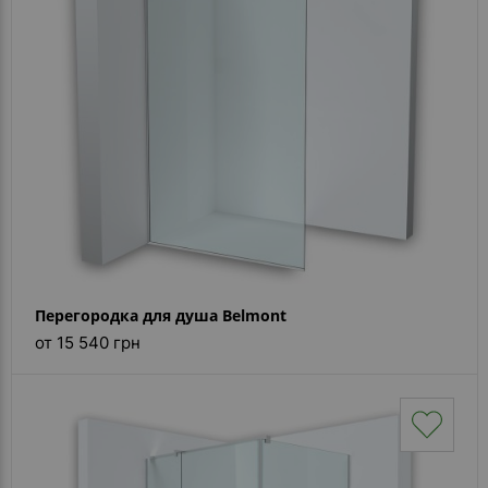
Каталог
зеркал
Шкафчики
Душевые
кабины
Зеркала
Reflex
В
наличии
Перегородка для душа Belmont
от 15 540 грн
Отзывы
Галерея
Помошь
(вопрос