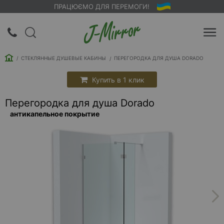
ПРАЦЮЄМО ДЛЯ ПЕРЕМОГИ!
UA
RU
СТЕКЛЯННЫЕ ДУШЕВЫЕ КАБИНЫ
ПЕРЕГОРОДКА ДЛЯ ДУША DORADO
Вход |
Регистрация
Купить в 1 клик
Перегородка для душа Dorado
Обратный
антикапельное покрытие
звонок
О
компании
Доставка
Упаковка
Оплата