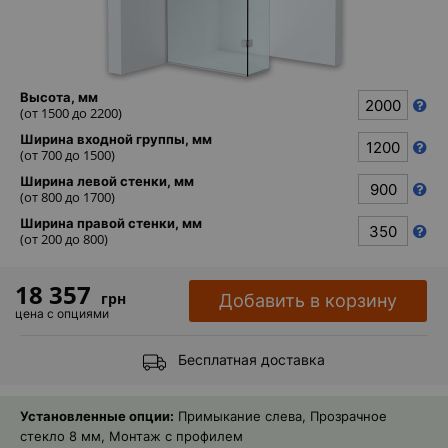
Каталог
зеркал
Шкафчики
Высота, мм
(от
1500
до
2200
)
Душевые
Ширина входной группы, мм
кабины
(от
700
до
1500
)
Ширина левой стенки, мм
Зеркала
(от
800
до
1700
)
Reflex
Ширина правой стенки, мм
(от
200
до
800
)
В
наличии
18 357
грн
Добавить в корзину
цена с опциями
Отзывы
Бесплатная доставка
Галерея
Установленные опции:
Примыкание слева, Прозрачное
Помошь
(вопрос
стекло 8 мм, Монтаж с профилем