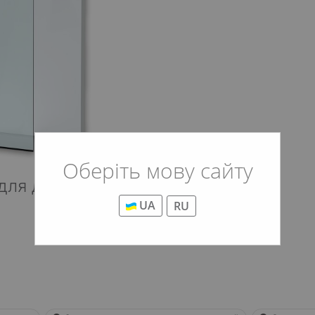
Оберіть мову сайту
для душа
UA
RU