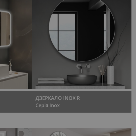
E
ДЗЕРКАЛО INOX R
Серія Inox