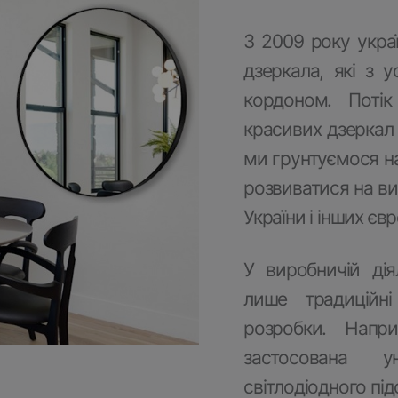
З 2009 року укра
дзеркала, які з у
кордоном. Потік
красивих дзеркал J
ми грунтуємося на
розвиватися на ви
України і інших єв
У виробничій дія
лише традиційні 
розробки. Напр
застосована ун
світлодіодного під