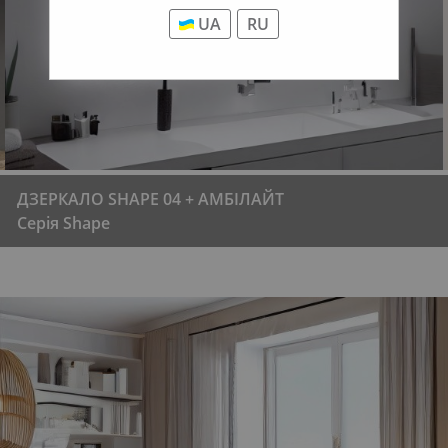
UA
RU
ДЗЕРКАЛО SHAPE 04 + АМБІЛАЙТ
Серія Shape