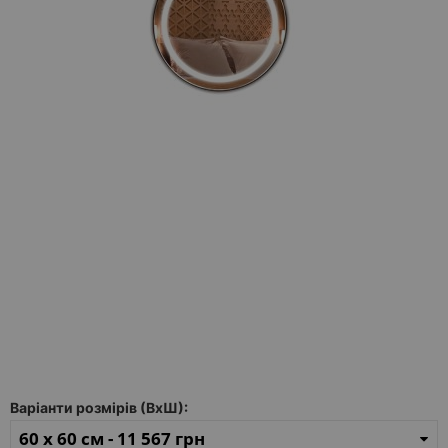
Каталог
дзеркал
Шафки
Душові
кабіни
Дзеркала
Reflex
В
наявності
Відгуки
Галерея
Варіанти розмірів (ВхШ):
Питання-
Відповідь
60 x 60 см -
11 567 грн