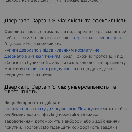
Декоративні дзеркала
Капітанське дзеркало
Дзеркало Captain Silvia: якість та ефективність
Особлива якість, оптимальні ціни, а крім того різноманітний
вибір — саме те, що втілює наш
інтернет-магазин дзеркал
.
В цьому місці є можливість
купити дзеркало з підсвічуванням косметичне
,
дзеркало з антизапітнінням
і безліч схожих пропозицій під
абсолютно будь-який смак. Також в наявності асортименту
магазину є
скляні двері в душові, ціна
що дуже добре
поєднується із цінністю.
Дзеркало Captain Silvia: універсальність та
елегантність
Якщо Ви прагнете підібрати
скляну перегородку для душової кабіни, купити
можете без
особливих зусиль. Фахівці компанії з великим
задоволенням допоможуть з вибором або з здійсненням
покупки. Пропонуємо підвищити комфортність завдяки