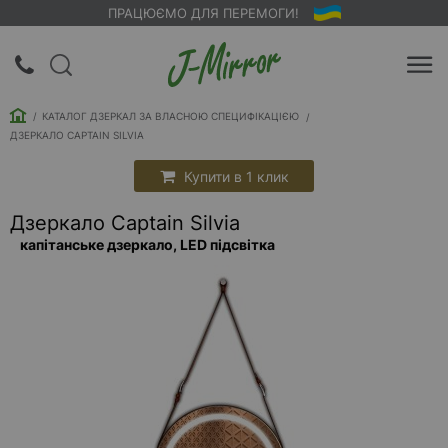
ПРАЦЮЄМО ДЛЯ ПЕРЕМОГИ!
UA
RU
КАТАЛОГ ДЗЕРКАЛ ЗА ВЛАСНОЮ СПЕЦИФІКАЦІЄЮ
Вхід |
ДЗЕРКАЛО CAPTAIN SILVIA
Реєстрація
Купити в 1 клик
Зворотний
Дзеркало Captain Silvia
дзвінок
капітанське дзеркало, LED підсвітка
Про
компанію
Доставка
Упаковка
Оплата