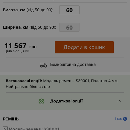
Контакти
Висота, см
(від
50
до
90
):
Ширина, см
(від
50
до
90
):
11 567
грн
Додати в кошик
Ціна з опціями
Безкоштовна доставка
Встановлені опції:
Модель ременя: S30001, Полотно 4 мм,
Нейтральне біле світло
Додаткові опції
РЕМІНЬ
інфо
Модель ременя :
S30001