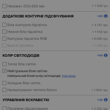
Нагрівач 250x300 мм
+ 1 529 грн
ДОДАТКОВЕ КОНТУРНЕ ПІДСВІЧУВАННЯ
інфо
Біла контурна підсвітка
+ 3 141 грн
Нижня біла підсвітка
+ 1 518 грн
Контурна підсвітка RGB
+ 6 065 грн
Версія Spotless
+ 1 256 грн
КОЛІР СВІТЛОДІОДІВ
інфо
Тепле біле світло
Нейтральне біле світло
Нейтральний білий колір світлодіодів.
Картинка
Холодне біле світло
Налаштування теплоти білого
+ 1 904 грн
УПРАВЛІННЯ ЯСКРАВІСТЮ
інфо
Посилене підсвічування
+ 2 220 грн