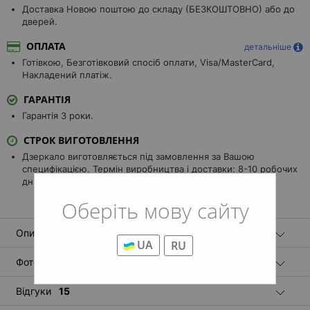
Доставка Новою поштою до складу (БЕЗКОШТОВНО) або до
дверей.
ОПЛАТА
детальніше
Готівкою, Безготівковий спосіб оплати, Visa/MasterCard,
Накладений платіж.
ГАРАНТІЯ
Гарантія 3 роки.
СТРОК ВИГОТОВЛЕННЯ
Дзеркало виготовляється під замовлення за Вашою
специфікацією. Термін виробництва і доставки: 8-10 робочих
днів.
Оберіть мову сайту
Опис
UA
RU
Фотографії
14
Відгуки
15