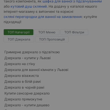
такого компонента, як
шафка для ванної з підсвічуванням
або
кутовий душ скляний
. На додачу у каталозі нашого
інтернет-магазину є витончені та корисні
скляні перегородки для ванної на замовлення
: купуйте
підходящі!
ТОП Категорії
ТОП Меню
ТОП Фільтри
ТОП Дзеркала
ТОП Пропозицій
Гримерне дзеркало з підсвіткою
Дзеркала - купити у Львові
Дзеркало на стіну
Дзеркала для ванної кімнати у Львові
Дзеркало візажиста
Дзеркало в білій рамі
Дзеркало в чорній рамі
Купити сенсорне дзеркало
Дзеркало прямокутне
Дзеркало - купити дешево