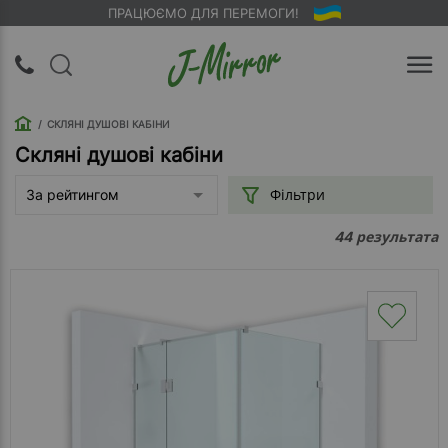
ПРАЦЮЄМО ДЛЯ ПЕРЕМОГИ!
UA
RU
СКЛЯНІ ДУШОВІ КАБІНИ
Вхід |
Реєстрація
Скляні душові кабіни
Фільтри
За рейтингом
Зворотний
дзвінок
результата
44
Про
компанію
Доставка
Упаковка
Оплата