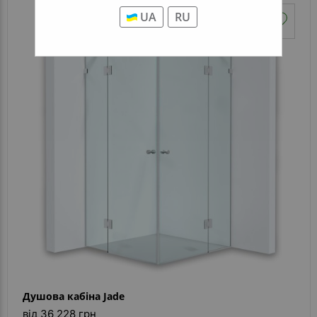
UA
RU
Душова кабіна Jade
від 36 228 грн