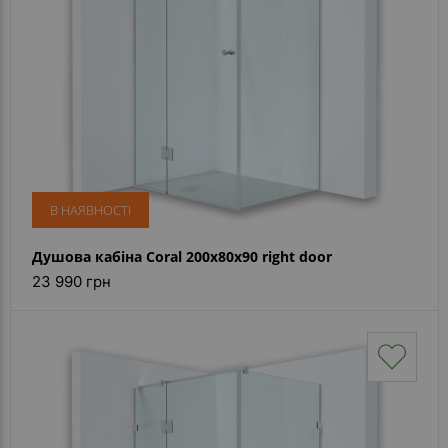
Каталог
дзеркал
Шафки
Душові
кабіни
Дзеркала
Reflex
В НАЯВНОСТІ
В
Душова кабіна Coral 200x80x90 right door
наявності
23 990 грн
Відгуки
Галерея
Питання-
Відповідь