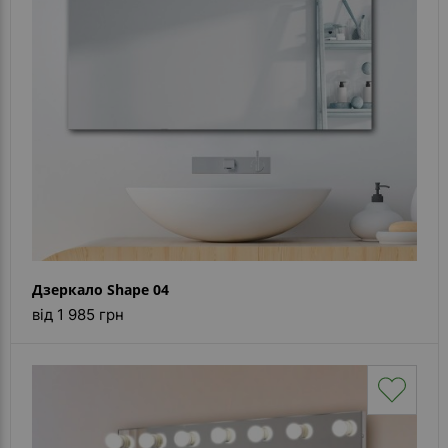
Каталог
дзеркал
Шафки
Душові
кабіни
Дзеркала
Reflex
В
наявності
Дзеркало Shape 04
від 1 985 грн
Відгуки
Галерея
Питання-
Відповідь