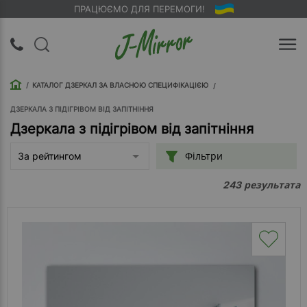
ПРАЦЮЄМО ДЛЯ ПЕРЕМОГИ!
UA
RU
КАТАЛОГ ДЗЕРКАЛ ЗА ВЛАСНОЮ СПЕЦИФІКАЦІЄЮ
Вхід |
Реєстрація
ДЗЕРКАЛА З ПІДІГРІВОМ ВІД ЗАПІТНІННЯ
Дзеркала з підігрівом від запітніння
Зворотний
Фільтри
За рейтингом
дзвінок
результата
243
Про
компанію
Доставка
Упаковка
Оплата