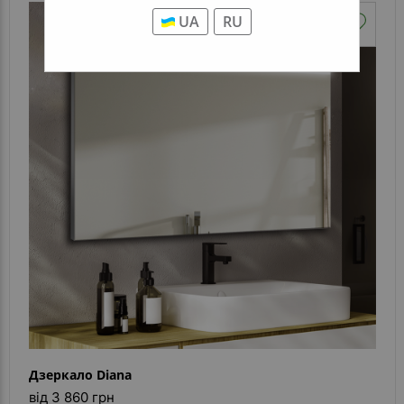
UA
RU
Дзеркало Diana
від 3 860 грн